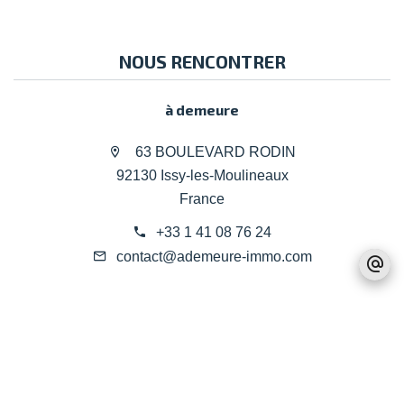
NOUS RENCONTRER
à demeure
63 BOULEVARD RODIN
92130 Issy-les-Moulineaux
France
+33 1 41 08 76 24
contact@ademeure-immo.com
Mentions légales
Honoraires d'agence
©2026 à demeure
Changer ses préférences cookies
Design by
Apimo™